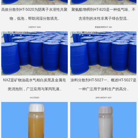
高效分散剂HT-5020为阴离子水溶性共聚
聚氨酯增稠剂HT-820是一种低气味、不
物，低泡，帮助润湿分散填充..
含溶剂的水性非离子缔合型流..
分散剂HT-5020
聚氨酯增稠剂HT-820
NXZ是矿物油疏水气相白炭黑及金属皂
涂料分散剂HT-5027一、概述HT-5027是
类消泡剂，广泛应用与苯丙乳液..
一种广泛用于涂料生产的高分..
NXZ消泡剂
涂料分散剂HT-5027