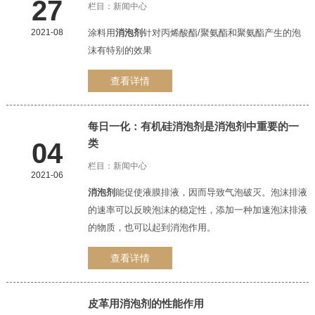
27
栏目：
新闻中心
2021-08
涂料用
消泡剂
针对丙烯酸酯/聚氨酯和聚氨酯产生的泡
沫有特别的效果
查看详情
每日一化：有机硅
消泡剂
是
消泡剂
中重要的一
类
04
栏目：
新闻中心
2021-06
消泡剂
能促使液膜排液，因而导致气泡破灭。泡沫排液
的速率可以反映泡沫的稳定性，添加一种加速泡沫排液
的物质，也可以起到消泡作用。
查看详情
皮革用
消泡剂
的性能作用