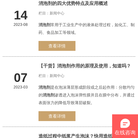
消泡剂
的四大优势特点及应用概述
14
栏目：
新闻中心
2023-08
消泡剂
常用于工业生产中的液体处理过程，如化工、制
药、食品加工等领域。
查看详情
【干货】
消泡剂
作用的原理及使用，知道吗？
07
栏目：
新闻中心
2023-03
消泡剂
是在泡沫薄层形成阶段或之后起作用：分散均匀
的
消泡剂
渗透进入泡沫弹性膜并且在膜中分布，并通过
表面张力的降低导致薄层破裂。
查看详情
在线咨询
造纸过程中纸浆产生泡沫？快用造纸
消泡剂