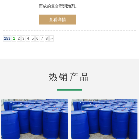
而成的复合型
消泡剂
。
查看详情
153
1
2
3
4
5
6
7
8
››
热销产品