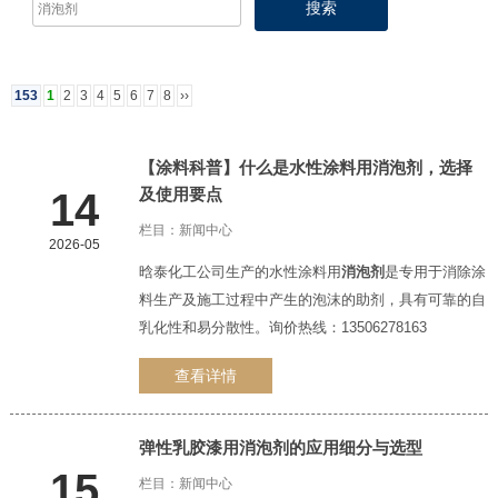
153
1
2
3
4
5
6
7
8
››
【涂料科普】什么是水性涂料用
消泡剂
，选择
及使用要点
14
栏目：
新闻中心
2026-05
1
2
3
晗泰化工公司生产的水性涂料用
消泡剂
是专用于消除涂
料生产及施工过程中产生的泡沫的助剂，具有可靠的自
乳化性和易分散性。询价热线：13506278163
查看详情
弹性乳胶漆用
消泡剂
的应用细分与选型
15
栏目：
新闻中心