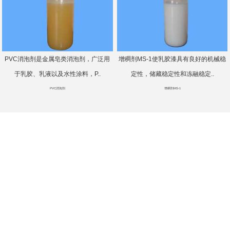
PVC消泡剂是金属皂类消泡剂，广泛用
增稠剂MS-1使乳胶漆具有良好的机械稳
于乳胶、乳液以及水性涂料，P..
定性，储藏稳定性和冻融稳定..
PVC消泡剂
增稠剂MS-1
地 址：江苏省南通市海安营溪工业
园区通微路6号
电 话：0513-88651230
传 真：0513-88651598
邮 箱：hantaichem@163.com
微信公众号
网 址：http://www.hantaichem.net