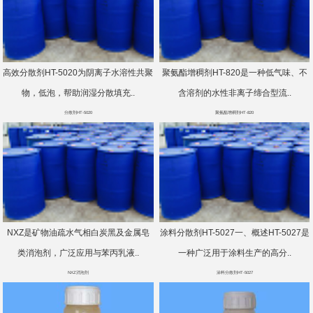
高效分散剂HT-5020为阴离子水溶性共聚
聚氨酯增稠剂HT-820是一种低气味、不
物，低泡，帮助润湿分散填充..
含溶剂的水性非离子缔合型流..
分散剂HT-5020
聚氨酯增稠剂HT-820
NXZ是矿物油疏水气相白炭黑及金属皂
涂料分散剂HT-5027一、概述HT-5027是
类消泡剂，广泛应用与苯丙乳液..
一种广泛用于涂料生产的高分..
NXZ消泡剂
涂料分散剂HT-5027