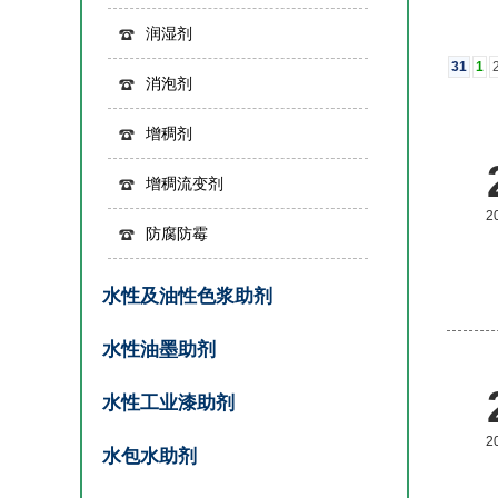
润湿剂
31
1
消泡剂
增稠剂
增稠流变剂
2
防腐防霉
水性及油性色浆助剂
水性油墨助剂
水性工业漆助剂
2
水包水助剂