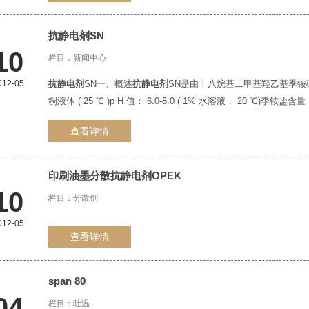
抗静电剂
SN
10
栏目：
新闻中心
012-05
抗静电剂
SN一、概述
抗静电剂
SN是由十八烷基二甲基羟乙基季铵
稠液体 ( 25 ℃ )p H 值： 6.0-8.0 ( 1% 水溶液， 20 ℃)季铵盐含
查看详情
印刷油墨分散
抗静电剂
OPEK
10
栏目：
分散剂
012-05
查看详情
span 80
04
栏目：
吐温