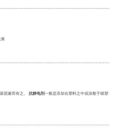
效果
性基团兼而有之。
抗静电剂
一般是添加在塑料之中或涂敷于模塑