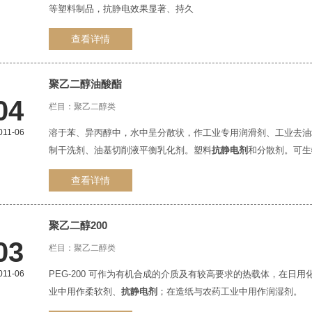
等塑料制品，抗静电效果显著、持久
查看详情
聚乙二醇油酸酯
04
栏目：
聚乙二醇类
011-06
溶于苯、异丙醇中，水中呈分散状，作工业专用润滑剂、工业去油
制干洗剂、油基切削液平衡乳化剂。塑料
抗静电剂
和分散剂。可生
查看详情
聚乙二醇200
03
栏目：
聚乙二醇类
011-06
PEG-200 可作为有机合成的介质及有较高要求的热载体，在
业中用作柔软剂、
抗静电剂
；在造纸与农药工业中用作润湿剂。